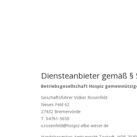
Impressum
Diensteanbieter gemäß §
Betriebsgesellschaft Hospiz gemeinnützi
Geschäftsführer Volker Rosenfeld
Neues Feld 62
27432 Bremervörde
T. 04761-5650
v.rosenfeld@hospiz-elbe-weser.de
Handelsregister: Amtsgericht Tostedt, HRB 204