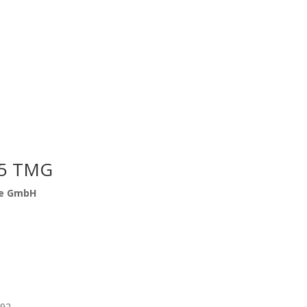
 5 TMG
ge GmbH
092